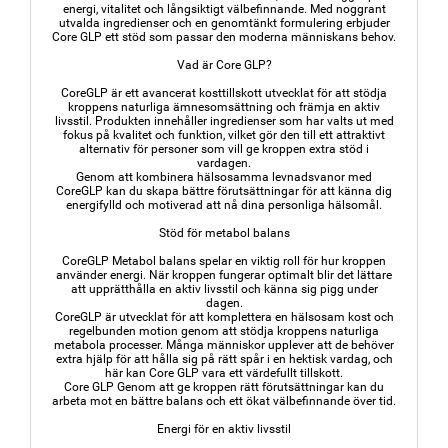
energi, vitalitet och långsiktigt välbefinnande. Med noggrant
utvalda ingredienser och en genomtänkt formulering erbjuder
Core GLP ett stöd som passar den moderna människans behov.
Vad är Core GLP?
CoreGLP är ett avancerat kosttillskott utvecklat för att stödja
kroppens naturliga ämnesomsättning och främja en aktiv
livsstil. Produkten innehåller ingredienser som har valts ut med
fokus på kvalitet och funktion, vilket gör den till ett attraktivt
alternativ för personer som vill ge kroppen extra stöd i
vardagen.
Genom att kombinera hälsosamma levnadsvanor med
CoreGLP kan du skapa bättre förutsättningar för att känna dig
energifylld och motiverad att nå dina personliga hälsomål.
Stöd för metabol balans
CoreGLP Metabol balans spelar en viktig roll för hur kroppen
använder energi. När kroppen fungerar optimalt blir det lättare
att upprätthålla en aktiv livsstil och känna sig pigg under
dagen.
CoreGLP är utvecklat för att komplettera en hälsosam kost och
regelbunden motion genom att stödja kroppens naturliga
metabola processer. Många människor upplever att de behöver
extra hjälp för att hålla sig på rätt spår i en hektisk vardag, och
här kan Core GLP vara ett värdefullt tillskott.
Core GLP Genom att ge kroppen rätt förutsättningar kan du
arbeta mot en bättre balans och ett ökat välbefinnande över tid.
Energi för en aktiv livsstil