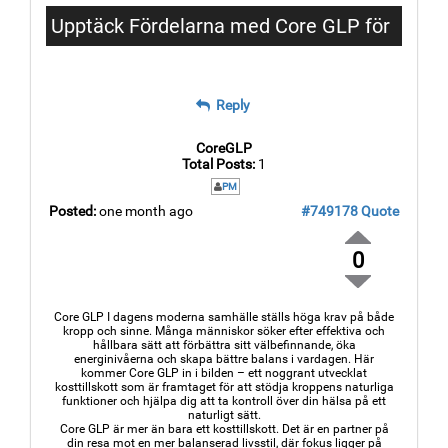
Upptäck Fördelarna med Core GLP för
Metabolism och Välbefinnande
Reply
CoreGLP
Total Posts:
1
PM
Posted:
one month ago
#749178
Quote
0
Core GLP I dagens moderna samhälle ställs höga krav på både
kropp och sinne. Många människor söker efter effektiva och
hållbara sätt att förbättra sitt välbefinnande, öka
energinivåerna och skapa bättre balans i vardagen. Här
kommer Core GLP in i bilden – ett noggrant utvecklat
kosttillskott som är framtaget för att stödja kroppens naturliga
funktioner och hjälpa dig att ta kontroll över din hälsa på ett
naturligt sätt.
Core GLP är mer än bara ett kosttillskott. Det är en partner på
din resa mot en mer balanserad livsstil, där fokus ligger på