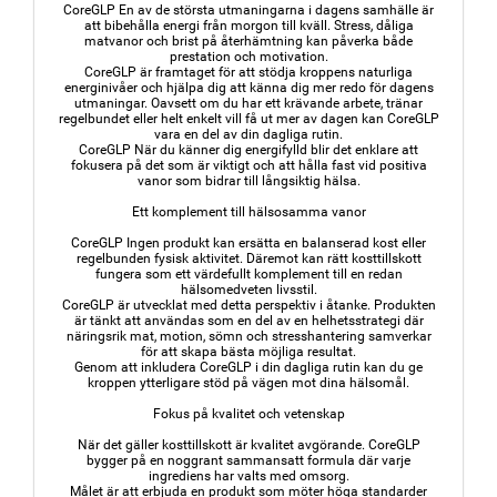
CoreGLP En av de största utmaningarna i dagens samhälle är
att bibehålla energi från morgon till kväll. Stress, dåliga
matvanor och brist på återhämtning kan påverka både
prestation och motivation.
CoreGLP är framtaget för att stödja kroppens naturliga
energinivåer och hjälpa dig att känna dig mer redo för dagens
utmaningar. Oavsett om du har ett krävande arbete, tränar
regelbundet eller helt enkelt vill få ut mer av dagen kan CoreGLP
vara en del av din dagliga rutin.
CoreGLP När du känner dig energifylld blir det enklare att
fokusera på det som är viktigt och att hålla fast vid positiva
vanor som bidrar till långsiktig hälsa.
Ett komplement till hälsosamma vanor
CoreGLP Ingen produkt kan ersätta en balanserad kost eller
regelbunden fysisk aktivitet. Däremot kan rätt kosttillskott
fungera som ett värdefullt komplement till en redan
hälsomedveten livsstil.
CoreGLP är utvecklat med detta perspektiv i åtanke. Produkten
är tänkt att användas som en del av en helhetsstrategi där
näringsrik mat, motion, sömn och stresshantering samverkar
för att skapa bästa möjliga resultat.
Genom att inkludera CoreGLP i din dagliga rutin kan du ge
kroppen ytterligare stöd på vägen mot dina hälsomål.
Fokus på kvalitet och vetenskap
När det gäller kosttillskott är kvalitet avgörande. CoreGLP
bygger på en noggrant sammansatt formula där varje
ingrediens har valts med omsorg.
Målet är att erbjuda en produkt som möter höga standarder